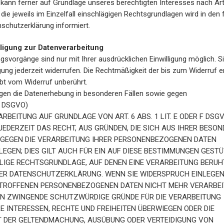
kann ferner auf Grundlage unseres berechtigten Interesses nach Art. 6
ie jeweils im Einzelfall einschlägigen Rechtsgrundlagen wird in den
schutzerklärung informiert.
lligung zur Datenverarbeitung
gsvorgänge sind nur mit Ihrer ausdrücklichen Einwilligung möglich. S
lligung jederzeit widerrufen. Die Rechtmäßigkeit der bis zum Widerruf e
ibt vom Widerruf unberührt.
gen die Datenerhebung in besonderen Fällen sowie gegen
21 DSGVO)
RBEITUNG AUF GRUNDLAGE VON ART. 6 ABS. 1 LIT. E ODER F DSG
 JEDERZEIT DAS RECHT, AUS GRÜNDEN, DIE SICH AUS IHRER BESO
, GEGEN DIE VERARBEITUNG IHRER PERSONENBEZOGENEN DATEN
EGEN; DIES GILT AUCH FÜR EIN AUF DIESE BESTIMMUNGEN GEST
EILIGE RECHTSGRUNDLAGE, AUF DENEN EINE VERARBEITUNG BERUH
SER DATENSCHUTZERKLÄRUNG. WENN SIE WIDERSPRUCH EINLEGEN
ETROFFENEN PERSONENBEZOGENEN DATEN NICHT MEHR VERARBEI
NEN ZWINGENDE SCHUTZWÜRDIGE GRÜNDE FÜR DIE VERARBEITUNG
RE INTERESSEN, RECHTE UND FREIHEITEN ÜBERWIEGEN ODER DIE
T DER GELTENDMACHUNG, AUSÜBUNG ODER VERTEIDIGUNG VON