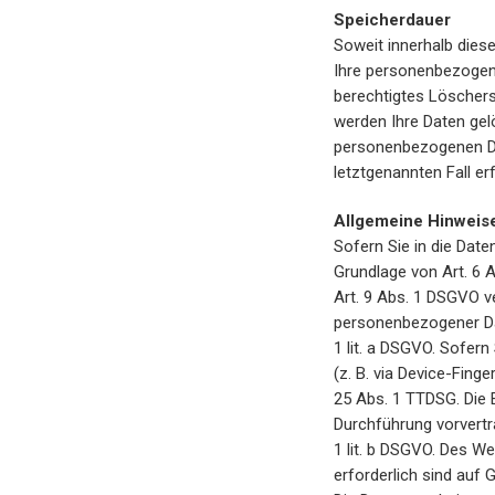
Speicherdauer
Soweit innerhalb dies
Ihre personenbezogene
berechtigtes Löschers
werden Ihre Daten gelö
personenbezogenen Dat
letztgenannten Fall er
Allgemeine Hinweise
Sofern Sie in die Date
Grundlage von Art. 6 A
Art. 9 Abs. 1 DSGVO ve
personenbezogener Dat
1 lit. a DSGVO. Sofern
(z. B. via Device-Fing
25 Abs. 1 TTDSG. Die E
Durchführung vorvertr
1 lit. b DSGVO. Des We
erforderlich sind auf G