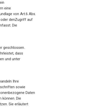
ein
rn eine
undlage von Art.6 Abs.
 oder denZugriff auf
mfasst. Die
er geschlossen.
rleistet, dass
en und unter
handeln Ihre
schriften sowie
rsonenbezogene Daten
n können. Die
zen. Sie erläutert