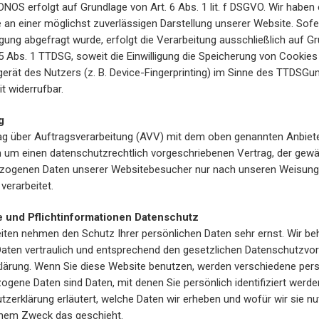
NOS erfolgt auf Grundlage von Art. 6 Abs. 1 lit. f DSGVO. Wir haben 
e an einer möglichst zuverlässigen Darstellung unserer Website. Sofe
gung abgefragt wurde, erfolgt die Verarbeitung ausschließlich auf Gr
25 Abs. 1 TTDSG, soweit die Einwilligung die Speicherung von Cookies
erät des Nutzers (z. B. Device-Fingerprinting) im Sinne des TTDSGu
it widerrufbar.
g
ag über Auftragsverarbeitung (AVV) mit dem oben genannten Anbiet
ch um einen datenschutzrechtlich vorgeschriebenen Vertrag, der gewäh
ezogenen Daten unserer Websitebesucher nur nach unseren Weisung
verarbeitet.
 und Pflichtinformationen Datenschutz
eiten nehmen den Schutz Ihrer persönlichen Daten sehr ernst. Wir be
ten vertraulich und entsprechend den gesetzlichen Datenschutzvor
klärung. Wenn Sie diese Website benutzen, werden verschiedene pe
gene Daten sind Daten, mit denen Sie persönlich identifiziert werde
zerklärung erläutert, welche Daten wir erheben und wofür wir sie nut
chem Zweck das geschieht.