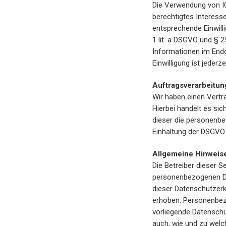
Die Verwendung von IO
berechtigtes Interess
entsprechende Einwilli
1 lit. a DSGVO und § 
Informationen im Endg
Einwilligung ist jederze
Auftragsverarbeitun
Wir haben einen Vertr
Hierbei handelt es si
dieser die personenb
Einhaltung der DSGVO 
Allgemeine Hinweise
Die Betreiber dieser S
personenbezogenen Da
dieser Datenschutzer
erhoben. Personenbezo
vorliegende Datenschut
auch, wie und zu wel