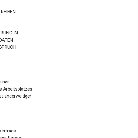
REIBEN,
RBUNG IN
 DATEN
RSPRUCH
einer
s Arbeitsplatzes
t anderweitiger
 Vertrags