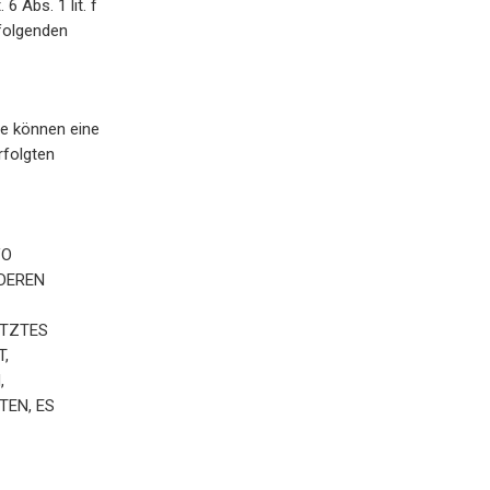
 Abs. 1 lit. f
 folgenden
ie können eine
rfolgten
VO
NDEREN
ÜTZTES
T,
,
TEN, ES