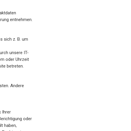
taktdaten
lärung entnehmen.
s sich z. B. um
urch unsere IT-
em oder Uhrzeit
ite betreten.
isten. Andere
 Ihrer
erichtigung oder
lt haben,