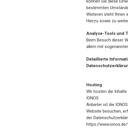
können Sie diese Einwi
bestimmten Umständen
Weiteren steht Ihnen 
Hierzu sowie zu weit
Analyse-Tools und T
Beim Besuch dieser We
allem mit sogenannt
Detaillierte Inform
Datenschutzerkläru
Hosting
Wir hosten die Inhalt
IONOS
Anbieter ist die IONO
Website besuchen, erf
der Datenschutzerklä
https://www.ionos.de/