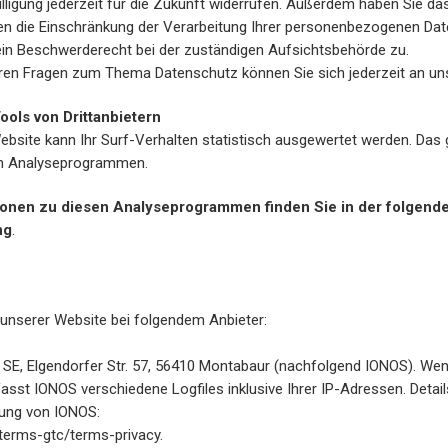
lligung jederzeit für die Zukunft widerrufen. Außerdem haben Sie da
 die Einschränkung der Verarbeitung Ihrer personenbezogenen Date
ein Beschwerderecht bei der zuständigen Aufsichtsbehörde zu.
eren Fragen zum Thema Datenschutz können Sie sich jederzeit an u
ools von Drittanbietern
bsite kann Ihr Surf-Verhalten statistisch ausgewertet werden. Das 
en Analyseprogrammen.
ationen zu diesen Analyseprogrammen finden Sie in der folgend
ng
.
e unserer Website bei folgendem Anbieter:
S SE, Elgendorfer Str. 57, 56410 Montabaur (nachfolgend IONOS). We
asst IONOS verschiedene Logfiles inklusive Ihrer IP-Adressen. Detai
rung von IONOS:
terms-gtc/terms-privacy.